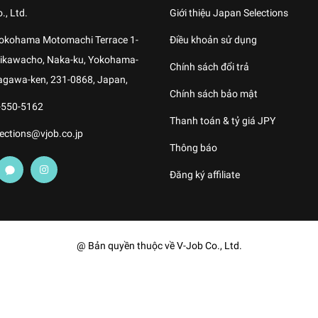
., Ltd.
Giới thiệu Japan Selections
Yokohama Motomachi Terrace 1-
Điều khoản sử dụng
shikawacho, Naka-ku, Yokohama-
Chính sách đổi trả
agawa-ken, 231-0868, Japan,
Chính sách bảo mật
-550-5162
Thanh toán & tỷ giá JPY
ections@vjob.co.jp
Thông báo
Đăng ký affiliate
@ Bản quyền thuộc về V-Job Co., Ltd.