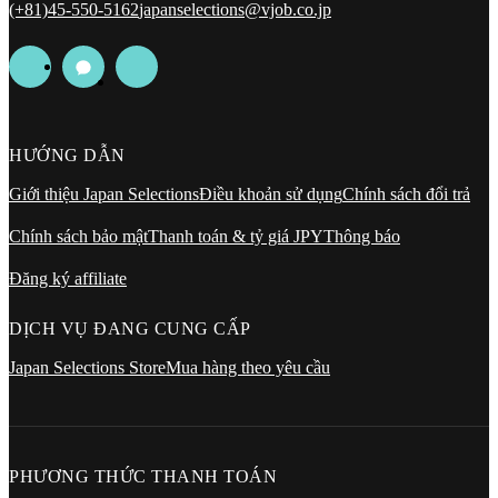
(+81)45-550-5162
japanselections@vjob.co.jp
HƯỚNG DẪN
Giới thiệu Japan Selections
Điều khoản sử dụng
Chính sách đổi trả
Chính sách bảo mật
Thanh toán & tỷ giá JPY
Thông báo
Đăng ký affiliate
DỊCH VỤ ĐANG CUNG CẤP
Japan Selections Store
Mua hàng theo yêu cầu
PHƯƠNG THỨC THANH TOÁN