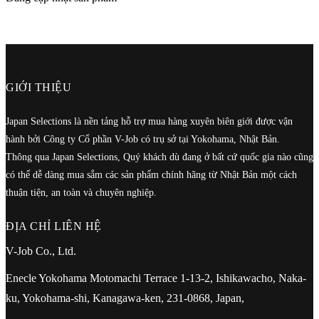
GIỚI THIỆU
Japan Selections là nền tảng hỗ trợ mua hàng xuyên biên giới được vận
hành bởi Công ty Cổ phần V-Job có trụ sở tại Yokohama, Nhật Bản.
Thông qua Japan Selections, Quý khách dù đang ở bất cứ quốc gia nào cũng
có thể dễ dàng mua sắm các sản phẩm chính hãng từ Nhật Bản một cách
thuận tiện, an toàn và chuyên nghiệp.
ĐỊA CHỈ LIÊN HỆ
V-Job Co., Ltd.
Enecle Yokohama Motomachi Terrace 1-13-2, Ishikawacho, Naka-
ku, Yokohama-shi, Kanagawa-ken, 231-0868, Japan,